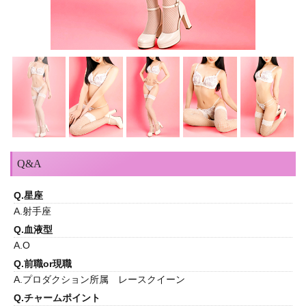
Q&A
Q.星座
A.射手座
Q.血液型
A.O
Q.前職or現職
A.プロダクション所属 レースクイーン
Q.チャームポイント