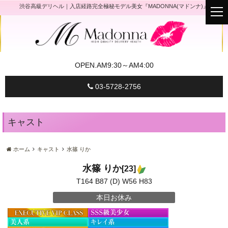
渋谷高級デリヘル｜入店経路完全極秘モデル美女『MADONNA(マドンナ)』
t
o
g
g
l
e
n
a
OPEN.
AM9:30～AM4:00
v
i
g
03-5728-2756
a
t
i
o
n
キャスト
ホーム
キャスト
水篠 りか
水篠 りか
[23]
T164 B87 (D) W56 H83
本日お休み