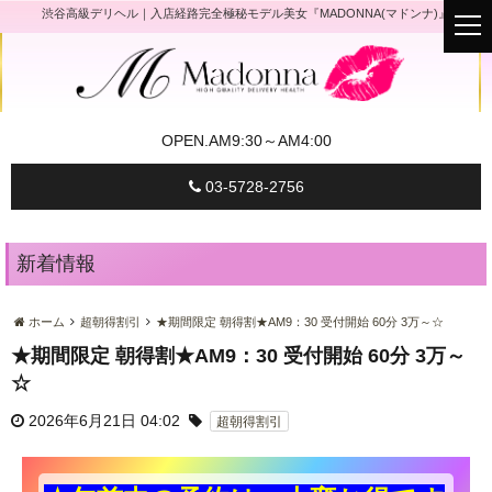
渋谷高級デリヘル｜入店経路完全極秘モデル美女『MADONNA(マドンナ)』
t
o
g
g
l
e
n
a
OPEN.
AM9:30～AM4:00
v
i
g
03-5728-2756
a
t
i
o
n
新着情報
ホーム
超朝得割引
★期間限定 朝得割★AM9：30 受付開始 60分 3万～☆
★期間限定 朝得割★AM9：30 受付開始 60分 3万～
☆
2026年6月21日 04:02
超朝得割引