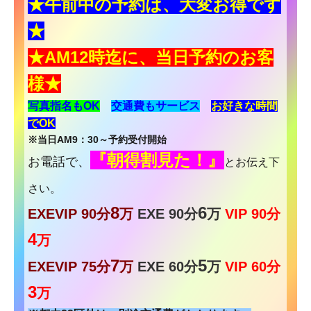
★午前中の予約は、大変お得です
★
★AM12時迄に、当日予約のお客
様
★
写真指名もOK
交通費もサービス
お
好きな時間
でOK
※当日AM9：30～予約受付開始
『朝得割見た！』
お電話で、
とお伝え下
さい。
8
6
EXEVIP 90分
万
EXE 90分
万
VIP 90分
4
万
7
5
EXEVIP 75分
万
EXE 60分
万
VIP 60分
3
万