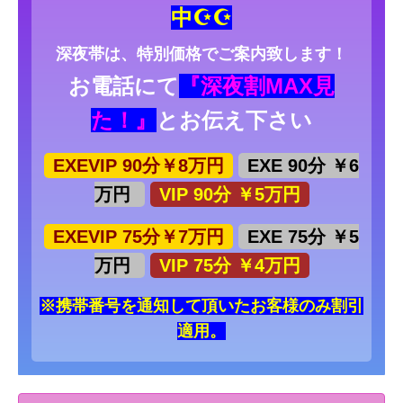
中☪☪
深夜帯は、特別価格でご案内致します！
お電話にて
『深夜割MAX見
た！』
とお伝え下さい
EXEVIP 90分￥8万円
EXE 90分 ￥6
万円
VIP 90分 ￥5万円
EXEVIP 75分￥7万円
EXE 75分 ￥5
万円
VIP 75分 ￥4万円
※携帯番号を通知して頂いたお客様のみ割引
適用。