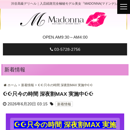
渋谷高級デリヘル｜入店経路完全極秘モデル美女『MADONNA(マドンナ)』
t
o
g
g
l
e
n
a
OPEN.
AM9:30～AM4:00
v
i
g
03-5728-2756
a
t
i
o
n
新着情報
ホーム
新着情報
☪☪只今の時間 深夜割MAX 実施中☪☪
☪☪只今の時間 深夜割MAX 実施中☪☪
2026年6月20日 03:15
新着情報
☪☪只今の時間 深夜割MAX 実施