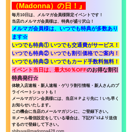
（Madonna）の日！』
毎月10日は、メルマガ会員様限定イベントです！
当店のメルマガ会員様は、特典が盛り沢山！
メルマガ会員様は、
いつでも特典が多数あり
ます☆
いつでも特典① いつでも交通費がサービス！
いつでも特典②
いつでも割引価格
でご案内！
いつでも特典③ いつでもカード手数料無料！
イベント当日は、最大50％OFF
のお得な割引
特典発行☆
体験入店速報・新人速報・ゲリラ割引情報・新人さんのプ
ライベートショットも！
メールマガジン会員様には、当店ＨＰより先に！いち早く
お知らせいたします。
この機会に当店のメールマガジンに、ご登録下さい。
※メール着信設定をしている場合は、下記ｱﾄﾞﾚｽより送信
するので登録して下さい。
shibuya@madonna428.com