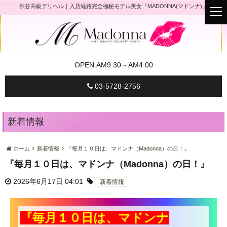
渋谷高級デリヘル｜入店経路完全極秘モデル美女『MADONNA(マドンナ)』
t
o
g
g
l
e
n
a
OPEN.
AM9:30～AM4:00
v
i
g
03-5728-2756
a
t
i
o
n
新着情報
ホーム
新着情報
『毎月１０日は、マドンナ（Madonna）の日！』
『毎月１０日は、マドンナ（Madonna）の日！』
2026年6月17日 04:01
新着情報
『毎月１０日は、マドンナ