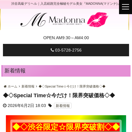
渋谷高級デリヘル｜入店経路完全極秘モデル美女『MADONNA(マドンナ)』
t
o
g
g
l
e
n
a
OPEN.
AM9:30～AM4:00
v
i
g
03-5728-2756
a
t
i
o
n
新着情報
ホーム
新着情報
◆◇Special Time☆今だけ！限界突破価格◇◆
◆◇Special Time☆今だけ！限界突破価格◇◆
2026年6月2日 18:03
新着情報
◆◇渋谷限定☆限界突破割◇◆