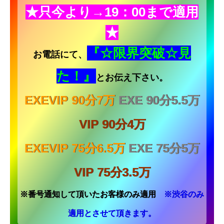
★只今より→19
：00まで適用
★
『☆
限界突破☆
見
お電話にて、
た！』
とお伝え下さい。
EXEVIP 90分7万
EXE 90分5.5万
VIP 90分4万
EXEVIP 75分6.5万
EXE 75分5万
VIP 75分3.5万
※番号通知して頂いたお客様のみ適用
※渋谷のみ
適用とさせて頂きます。