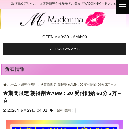
渋谷高級デリヘル｜入店経路完全極秘モデル美女『MADONNA(マドンナ)』
t
o
g
g
l
e
n
a
OPEN.
AM9:30～AM4:00
v
i
g
03-5728-2756
a
t
i
o
n
新着情報
ホーム
超朝得割引
★期間限定 朝得割★AM9：30 受付開始 60分 3万～☆
★期間限定 朝得割★AM9：30 受付開始 60分 3万～
☆
2026年5月29日 04:02
超朝得割引