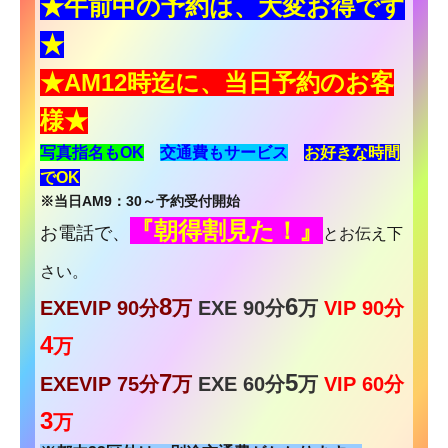
★午前中の予約は、大変お得です
★
★AM12時迄に、当日予約のお客
様
★
写真指名もOK
交通費もサービス
お
好きな時間
でOK
※当日AM9：30～予約受付開始
『朝得割見た！』
お電話で、
とお伝え下
さい。
8
6
EXEVIP 90分
万
EXE 90分
万
VIP 90分
4
万
7
5
EXEVIP 75分
万
EXE 60分
万
VIP 60分
3
万