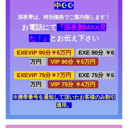
中☪☪
深夜帯は、特別価格でご案内致します！
お電話にて
『深夜割MAX見
た！』
とお伝え下さい
EXEVIP 90分￥8万円
EXE 90分 ￥6
万円
VIP 90分 ￥5万円
EXEVIP 75分￥7万円
EXE 75分 ￥5
万円
VIP 75分 ￥4万円
※携帯番号を通知して頂いたお客様のみ割引
適用。