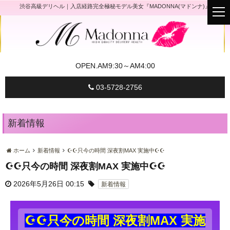
渋谷高級デリヘル｜入店経路完全極秘モデル美女『MADONNA(マドンナ)』
t
o
g
g
l
e
n
a
OPEN.
AM9:30～AM4:00
v
i
g
03-5728-2756
a
t
i
o
n
新着情報
ホーム
新着情報
☪☪只今の時間 深夜割MAX 実施中☪☪
☪☪只今の時間 深夜割MAX 実施中☪☪
2026年5月26日 00:15
新着情報
☪☪只今の時間 深夜割MAX 実施