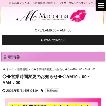
渋谷高級デリヘル｜入店経路完全極秘モデル美女『MADONNA(マドンナ)』
t
o
g
g
l
e
n
a
OPEN.
AM9:30～AM4:00
v
i
g
03-5728-2756
a
t
i
o
n
新着情報
ホーム
新着情報
◇◆営業時間変更のお知らせ◆◇AM10：00～AM4：00
◇◆営業時間変更のお知らせ◆◇AM10：00～
AM4：00
2026年5月14日 04:04
新着情報