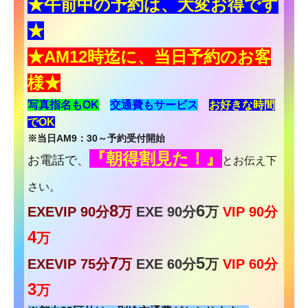
★午前中の予約は、大変お得です
★
★AM12時迄に、当日予約のお客
様
★
写真指名もOK
交通費もサービス
お
好きな時間
でOK
※当日AM9：30～予約受付開始
『朝得割見た！』
お電話で、
とお伝え下
さい。
8
6
EXEVIP 90分
万
EXE 90分
万
VIP 90分
4
万
7
5
EXEVIP 75分
万
EXE 60分
万
VIP 60分
3
万