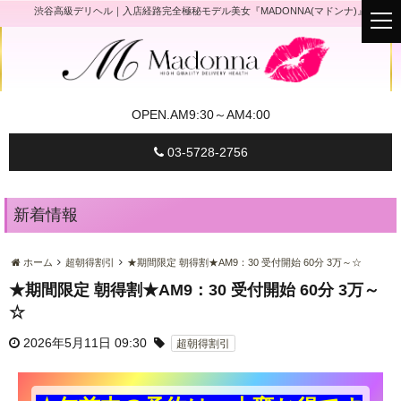
渋谷高級デリヘル｜入店経路完全極秘モデル美女『MADONNA(マドンナ)』
t
o
g
g
l
e
n
a
OPEN.
AM9:30～AM4:00
v
i
g
03-5728-2756
a
t
i
o
n
新着情報
ホーム
超朝得割引
★期間限定 朝得割★AM9：30 受付開始 60分 3万～☆
★期間限定 朝得割★AM9：30 受付開始 60分 3万～
☆
2026年5月11日 09:30
超朝得割引