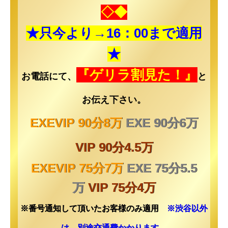
◇◆
★只今より→16
：00まで適用
★
『ゲリラ割見た！』
お電話にて、
と
お伝え下さい。
EXEVIP 90分8万
EXE 90分6万
VIP 90分4.5万
EXEVIP 75分7万
EXE 75分5.5
万
VIP 75分4万
※番号通知して頂いたお客様のみ適用
※渋谷以外
は、別途交通費かかります。