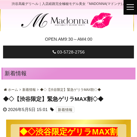
渋谷高級デリヘル｜入店経路完全極秘モデル美女『MADONNA(マドンナ)』
t
o
g
g
l
e
n
a
OPEN.
AM9:30～AM4:00
v
i
g
03-5728-2756
a
t
i
o
n
新着情報
ホーム
新着情報
◆◇【渋谷限定】緊急ゲリラMAX割◇◆
◆◇【渋谷限定】緊急ゲリラMAX割◇◆
2026年5月5日 15:01
新着情報
◆◇渋谷限定ゲリラMAX割