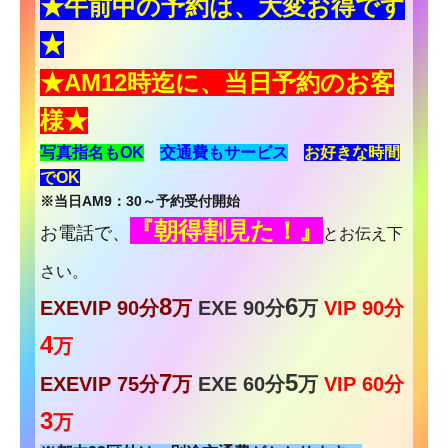
★午前中の予約は、大変お得です
★
★AM12時迄に、当日予約のお客
様
★
写真指名もOK
交通費もサービス
お
好きな時間
でOK
※当日AM9：30～予約受付開始
『朝得割見た！』
お電話で、
とお伝え下
さい。
8
6
EXEVIP 90分
万
EXE 90分
万
VIP 90分
4
万
7
5
EXEVIP 75分
万
EXE 60分
万
VIP 60分
3
万