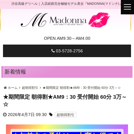
渋谷高級デリヘル｜入店経路完全極秘モデル美女『MADONNA(マドンナ)』
t
o
g
g
l
e
n
a
OPEN.
AM9:30～AM4:00
v
i
g
03-5728-2756
a
t
i
o
n
新着情報
ホーム
超朝得割引
★期間限定 朝得割★AM9：30 受付開始 60分 3万～☆
★期間限定 朝得割★AM9：30 受付開始 60分 3万～
☆
2026年4月7日 09:30
超朝得割引