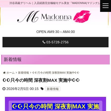
渋谷高級デリヘル｜入店経路完全極秘モデル美女『MADONNA(マドンナ)』
t
o
g
g
l
e
n
a
OPEN.
AM9:30～AM4:00
v
i
g
03-5728-2756
a
t
i
o
n
新着情報
ホーム
新着情報
☪☪只今の時間 深夜割MAX 実施中☪☪
☪☪只今の時間 深夜割MAX 実施中☪☪
2026年2月5日 00:15
新着情報
☪☪只今の時間 深夜割MAX 実施