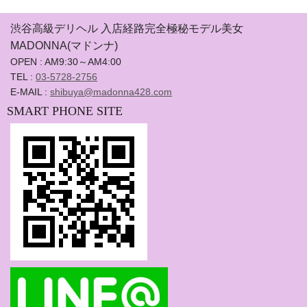
渋谷高級デリヘル 入店経路完全極秘モデル美女
MADONNA(マドンナ)
OPEN : AM9:30～AM4:00
TEL :
03-5728-2756
E-MAIL :
shibuya@madonna428.com
SMART PHONE SITE