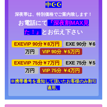
中☪☪
深夜帯は、特別価格でご案内致します！
お電話にて
『深夜割MAX見
た！』
とお伝え下さい
EXEVIP 90分￥8万円
EXE 90分 ￥6
万円
VIP 90分 ￥5万円
EXEVIP 75分￥7万円
EXE 75分 ￥5
万円
VIP 75分 ￥4万円
※携帯番号を通知して頂いたお客様のみ割引
適用。