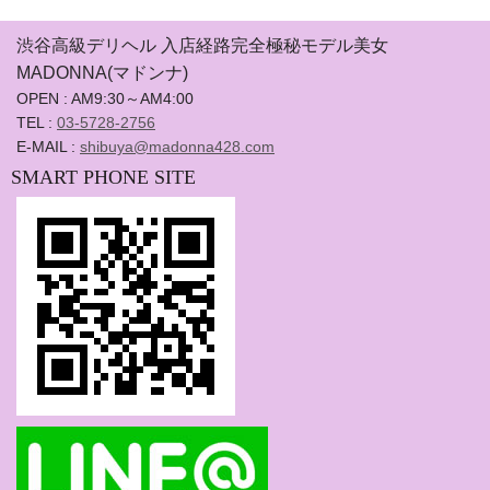
渋谷高級デリヘル 入店経路完全極秘モデル美女
MADONNA(マドンナ)
OPEN : AM9:30～AM4:00
TEL :
03-5728-2756
E-MAIL :
shibuya@madonna428.com
SMART PHONE SITE