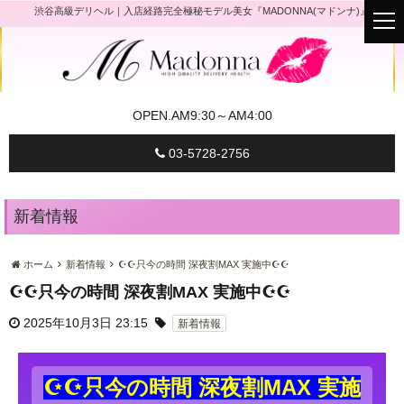
渋谷高級デリヘル｜入店経路完全極秘モデル美女『MADONNA(マドンナ)』
t
o
g
g
l
e
n
a
OPEN.
AM9:30～AM4:00
v
i
g
03-5728-2756
a
t
i
o
n
新着情報
ホーム
新着情報
☪☪只今の時間 深夜割MAX 実施中☪☪
☪☪只今の時間 深夜割MAX 実施中☪☪
2025年10月3日 23:15
新着情報
☪☪只今の時間 深夜割MAX 実施