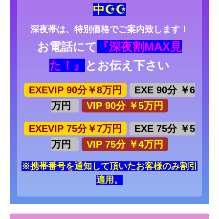
中☪☪
深夜帯は、特別価格でご案内致します！
お電話にて
『深夜割MAX見
た！』
とお伝え下さい
EXEVIP 90分￥8万円
EXE 90分 ￥6
万円
VIP 90分 ￥5万円
EXEVIP 75分￥7万円
EXE 75分 ￥5
万円
VIP 75分 ￥4万円
※携帯番号を通知して頂いたお客様のみ割引
適用。