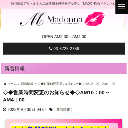
渋谷高級デリヘル｜入店経路完全極秘モデル美女『MADONNA(マドンナ)』
t
o
g
g
l
e
n
a
OPEN.
AM9:30～AM4:00
v
i
g
03-5728-2756
a
t
i
o
n
新着情報
ホーム
新着情報
◇◆営業時間変更のお知らせ◆◇AM10：00～AM4：00
◇◆営業時間変更のお知らせ◆◇AM10：00～
AM4：00
2025年9月30日 04:04
新着情報