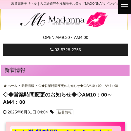
渋谷高級デリヘル｜入店経路完全極秘モデル美女『MADONNA(マドンナ)』
t
o
g
g
l
e
n
a
OPEN.
AM9:30～AM4:00
v
i
g
03-5728-2756
a
t
i
o
n
新着情報
ホーム
新着情報
◇◆営業時間変更のお知らせ◆◇AM10：00～AM4：00
◇◆営業時間変更のお知らせ◆◇AM10：00～
AM4：00
2025年8月31日 04:04
新着情報