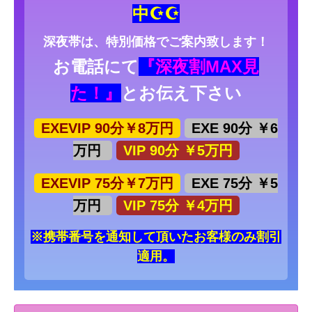
中☪☪
深夜帯は、特別価格でご案内致します！
お電話にて
『深夜割MAX見
た！』
とお伝え下さい
EXEVIP 90分￥8万円
EXE 90分 ￥6
万円
VIP 90分 ￥5万円
EXEVIP 75分￥7万円
EXE 75分 ￥5
万円
VIP 75分 ￥4万円
※携帯番号を通知して頂いたお客様のみ割引
適用。