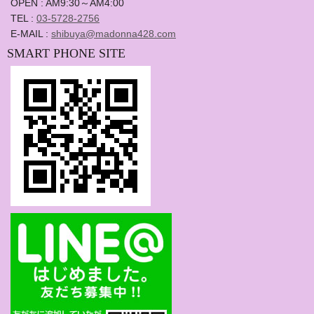
OPEN : AM9:30～AM4:00
TEL :
03-5728-2756
E-MAIL :
shibuya@madonna428.com
SMART PHONE SITE