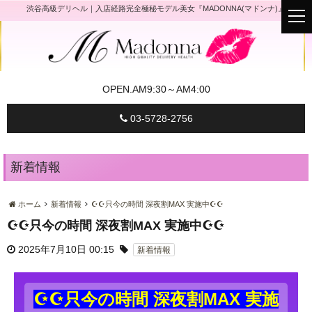
渋谷高級デリヘル｜入店経路完全極秘モデル美女『MADONNA(マドンナ)』
t
o
g
g
l
e
n
a
OPEN.
AM9:30～AM4:00
v
i
g
03-5728-2756
a
t
i
o
n
新着情報
ホーム
新着情報
☪☪只今の時間 深夜割MAX 実施中☪☪
☪☪只今の時間 深夜割MAX 実施中☪☪
2025年7月10日 00:15
新着情報
☪☪只今の時間 深夜割MAX 実施