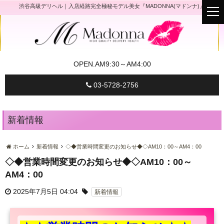
渋谷高級デリヘル｜入店経路完全極秘モデル美女『MADONNA(マドンナ)』
t
o
g
g
l
e
n
a
OPEN.
AM9:30～AM4:00
v
i
g
03-5728-2756
a
t
i
o
n
新着情報
ホーム
新着情報
◇◆営業時間変更のお知らせ◆◇AM10：00～AM4：00
◇◆営業時間変更のお知らせ◆◇AM10：00～
AM4：00
2025年7月5日 04:04
新着情報