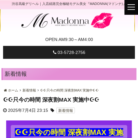
渋谷高級デリヘル｜入店経路完全極秘モデル美女『MADONNA(マドンナ)』
t
o
g
g
l
e
n
a
OPEN.
AM9:30～AM4:00
v
i
g
03-5728-2756
a
t
i
o
n
新着情報
ホーム
新着情報
☪☪只今の時間 深夜割MAX 実施中☪☪
☪☪只今の時間 深夜割MAX 実施中☪☪
2025年7月4日 23:15
新着情報
☪☪只今の時間 深夜割MAX 実施