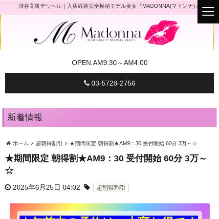
渋谷高級デリヘル｜入店経路完全極秘モデル美女『MADONNA(マドンナ)』
t
o
g
g
l
e
n
a
OPEN.
AM9:30～AM4:00
v
i
g
03-5728-2756
a
t
i
o
n
新着情報
ホーム
超朝得割引
★期間限定 朝得割★AM9：30 受付開始 60分 3万～☆
★期間限定 朝得割★AM9：30 受付開始 60分 3万～
☆
2025年6月25日 04:02
超朝得割引