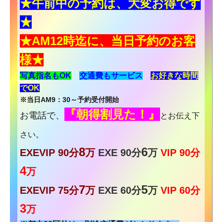
★午前中の予約は、大変お得です
★
★AM12時迄に、当日予約のお客
様
★
写真指名もOK
交通費もサービス
お
好きな時間
でOK
※当日AM9：30～予約受付開始
『朝得割見た！』
お電話で、
とお伝え下
さい。
8
6
EXEVIP 90分
万
EXE 90分
万
VIP 90分
4
万
7
5
EXEVIP 75分
万
EXE 60分
万
VIP 60分
3
万