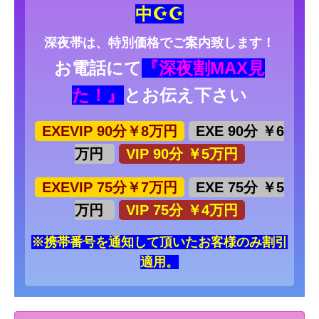
中☪☪
深夜帯は、特別価格でご案内致します！
お電話にて
『深夜割MAX見
た！』
とお伝え下さい
EXEVIP 90分￥8万円
EXE 90分 ￥6
万円
VIP 90分 ￥5万円
EXEVIP 75分￥7万円
EXE 75分 ￥5
万円
VIP 75分 ￥4万円
※携帯番号を通知して頂いたお客様のみ割引
適用。