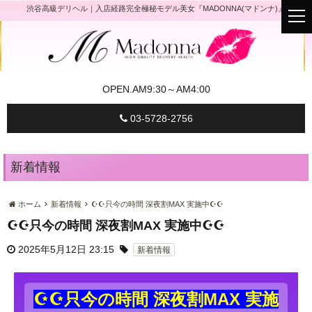
渋谷高級デリヘル｜入店経路完全極秘モデル美女『MADONNA(マドンナ)』
t
o
g
g
l
e
n
a
OPEN.
AM9:30～AM4:00
v
i
g
03-5728-2756
a
t
i
o
n
新着情報
ホーム
新着情報
☪☪只今の時間 深夜割MAX 実施中☪☪
☪☪只今の時間 深夜割MAX 実施中☪☪
2025年5月12日 23:15
新着情報
☪☪只今の時間 深夜割MAX 実施