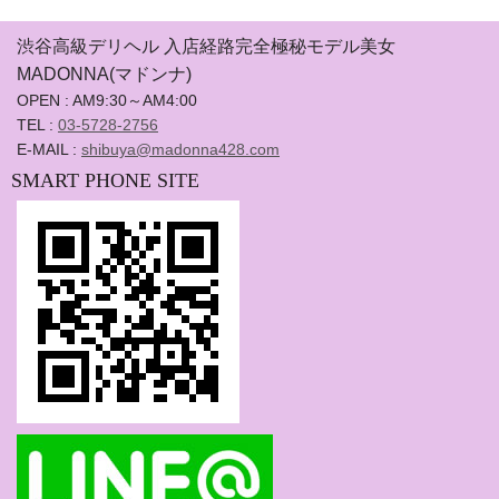
渋谷高級デリヘル 入店経路完全極秘モデル美女
MADONNA(マドンナ)
OPEN : AM9:30～AM4:00
TEL :
03-5728-2756
E-MAIL :
shibuya@madonna428.com
SMART PHONE SITE